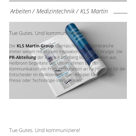
Arbeiten
/
Medizintechnik
/
KLS Martin
Tue Gutes. Und kommuniziere!
Die
KLS Martin Group
überrascht die Medizinbranche
immer wieder mit starken Innovationen in der Chirurgie. Die
PR-Abteilung
der Agentur Bamberg kommunikation aus
Heilbronn begleitete das Unternehmen bei der
Kommunikation von Produktneuheiten an Fachmedien für die
Entscheider im Klinikbereich. Zum Beispiel für if-Design-
Preise oder Technologie-Innovationen.
Tue Gutes. Und kommuniziere!