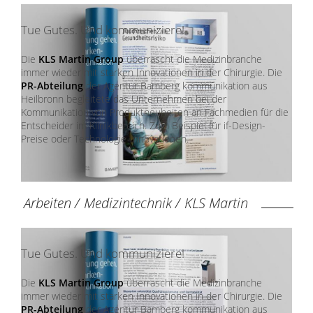
Tue Gutes. Und kommuniziere!
Die
KLS Martin Group
überrascht die Medizinbranche
immer wieder mit starken Innovationen in der Chirurgie. Die
PR-Abteilung
der Agentur Bamberg kommunikation aus
Heilbronn begleitete das Unternehmen bei der
Kommunikation von Produktneuheiten an Fachmedien für die
Entscheider im Klinikbereich. Zum Beispiel für if-Design-
Preise oder Technologie-Innovationen.
Arbeiten
/
Medizintechnik
/
KLS Martin
Tue Gutes. Und kommuniziere!
Die
KLS Martin Group
überrascht die Medizinbranche
immer wieder mit starken Innovationen in der Chirurgie. Die
PR-Abteilung
der Agentur Bamberg kommunikation aus