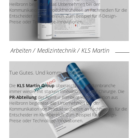
Heilbronn begleitete das Unternehmen bei der
Kommunikation von Produktneuheiten an Fachmedien für die
Entscheider im Klinikbereich. Zum Beispiel für if-Design-
Preise oder Technologie-Innovationen.
Arbeiten
/
Medizintechnik
/
KLS Martin
Tue Gutes. Und kommuniziere!
Die
KLS Martin Group
überrascht die Medizinbranche
immer wieder mit starken Innovationen in der Chirurgie. Die
PR-Abteilung
der Agentur Bamberg kommunikation aus
Heilbronn begleitete das Unternehmen bei der
Kommunikation von Produktneuheiten an Fachmedien für die
Entscheider im Klinikbereich. Zum Beispiel für if-Design-
Preise oder Technologie-Innovationen.