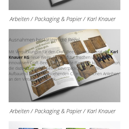
Arbeiten
/
Packaging & Papier
/
Karl Knauer
Ausnahmen bestätigen die Regel
Mit Verpackungen für den Craft-Beer-Bereich betrat die
Karl
Knauer KG
neue Wege. Passend zur frischen und
innovativen Craft-Beer-Szene setzte Bamberg kommunikation
die dazu passenden Getränkeverpackungen ins Bild.
Aufbauend auf dem bestehenden CI, mit deutlichen Anleihen
an den Vintage-Craft-Look.
Arbeiten
/
Packaging & Papier
/
Karl Knauer