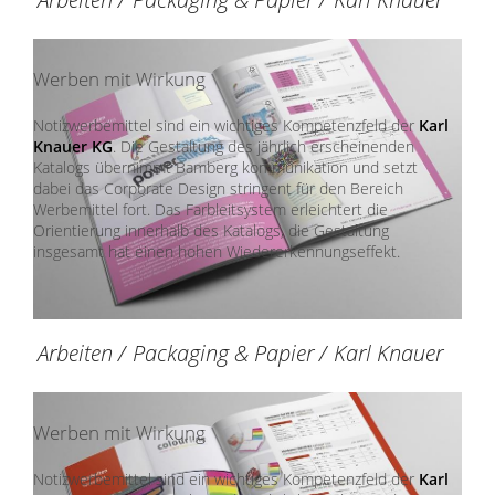
Werben mit Wirkung
Notizwerbemittel sind ein wichtiges Kompetenzfeld der
Karl
Knauer KG
. Die Gestaltung des jährlich erscheinenden
Katalogs übernimmt Bamberg kommunikation und setzt
dabei das Corporate Design stringent für den Bereich
Werbemittel fort. Das Farbleitsystem erleichtert die
Orientierung innerhalb des Katalogs, die Gestaltung
insgesamt hat einen hohen Wiedererkennungseffekt.
Arbeiten
/
Packaging & Papier
/
Karl Knauer
Werben mit Wirkung
Notizwerbemittel sind ein wichtiges Kompetenzfeld der
Karl