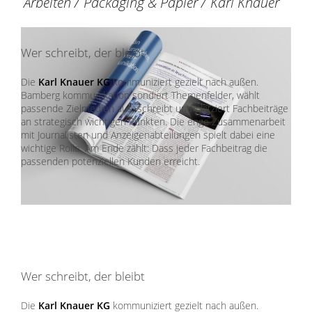
Arbeiten
/
Packaging & Papier
/
Karl Knauer
Wer schreibt, der bleibt
Die
Karl Knauer KG
kommuniziert gezielt nach außen.
Bamberg kommunikation sondiert Themenfelder, wählt
passende Zielmedien aus, schreibt und platziert Fachbeiträge
an strategisch wichtigen Punkten. Die enge Zusammenarbeit
mit Journalisten und Anzeigenabteilungen spielt dabei eine
wichtige Rolle. Am Ende zählt: Dass jeder Fachbeitrag die
passenden potenziellen Kunden erreicht.
Wer schreibt, der bleibt
Die
Karl Knauer KG
kommuniziert gezielt nach außen.