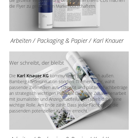
die gezielte Weiterführung des Unternehmens-CDs machen
die Flyer zu gelungenen Markenbotschaftern.
Arbeiten
/
Packaging & Papier
/
Karl Knauer
Wer schreibt, der bleibt
Die
Karl Knauer KG
kommuniziert gezielt nach außen.
Bamberg kommunikation sondiert Themenfelder, wählt
passende Zielmedien aus, schreibt und platziert Fachbeiträge
an strategisch wichtigen Punkten. Die enge Zusammenarbeit
mit Journalisten und Anzeigenabteilungen spielt dabei eine
wichtige Rolle. Am Ende zählt: Dass jeder Fachbeitrag die
passenden potenziellen Kunden erreicht.