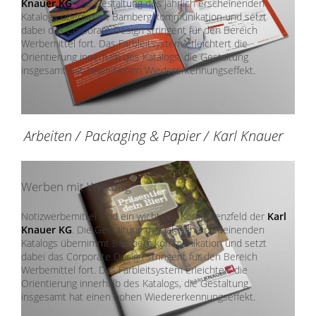
Knauer KG
. Die Gestaltung des jährlich erscheinenden
Katalogs übernimmt Bamberg kommunikation und setzt
dabei das Corporate Design stringent für den Bereich
Werbemittel fort. Das Farbleitsystem erleichtert die
Orientierung innerhalb des Katalogs, die Gestaltung
insgesamt hat einen hohen Wiedererkennungseffekt.
Arbeiten
/
Packaging & Papier
/
Karl Knauer
Werben mit Wirkung
Notizwerbemittel sind ein wichtiges Kompetenzfeld der
Karl
Knauer KG
. Die Gestaltung des jährlich erscheinenden
Katalogs übernimmt Bamberg kommunikation und setzt
dabei das Corporate Design stringent für den Bereich
Werbemittel fort. Das Farbleitsystem erleichtert die
Orientierung innerhalb des Katalogs, die Gestaltung
insgesamt hat einen hohen Wiedererkennungseffekt.