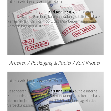
Intern wird groß geschrieben
Besonderen Wert legt die
Karl Knauer KG
auf die interne
Kommunikation. Bamberg kommunikation gestaltet deshalb
viermal im Jahr den Re(h)port, das Mitarbeitermagazin des
Verpackungsspezialisten.
Arbeiten
/
Packaging & Papier
/
Karl Knauer
Intern wird groß geschrieben
Besonderen Wert legt die
Karl Knauer KG
auf die interne
Kommunikation. Bamberg kommunikation gestaltet deshalb
viermal im Jahr den Re(h)port, das Mitarbeitermagazin des
Verpackungsspezialisten.