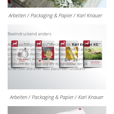
Arbeiten
/
Packaging & Papier
/
Karl Knauer
Beeindruckend anders
Als Verpackungsspezialist überzeugt die
Karl Knauer KG
immer wieder von neuem mit beeindruckend anderen
Lösungen. Zu Weihnachten überraschte das Unternehmen
2015 mit einer Adventsbox. Bamberg kommunikation
übernahm die Gestaltung der Box inklusive der 24
Schachteln und einer dazu passenden Grußkarte.
Arbeiten
/
Packaging & Papier
/
Karl Knauer