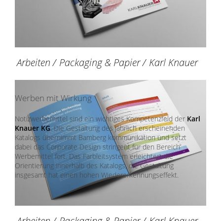
Arbeiten
/
Packaging & Papier
/
Karl Knauer
Werben mit Wirkung
Notizwerbemittel sind ein wichtiges Kompetenzfeld der
Karl
Knauer KG
. Die Gestaltung des jährlich erscheinenden
Katalogs übernimmt Bamberg kommunikation und setzt
dabei das Corporate Design stringent für den Bereich
Werbemittel fort. Das Farbleitsystem erleichtert die
Orientierung innerhalb des Katalogs, die Gestaltung
insgesamt hat einen hohen Wiedererkennungseffekt.
Arbeiten
/
Packaging & Papier
/
Karl Knauer