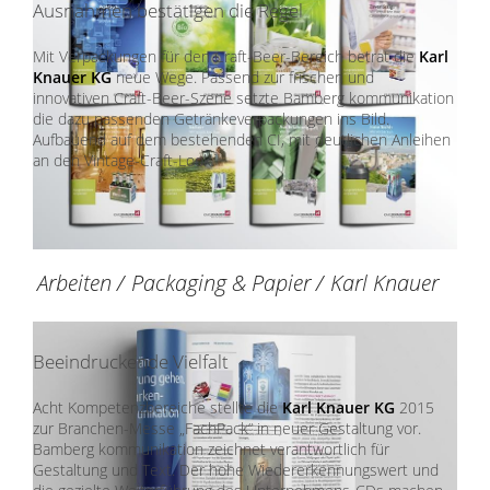
Ausnahmen bestätigen die Regel
Mit Verpackungen für den Craft-Beer-Bereich betrat die
Karl
Knauer KG
neue Wege. Passend zur frischen und
innovativen Craft-Beer-Szene setzte Bamberg kommunikation
die dazu passenden Getränkeverpackungen ins Bild.
Aufbauend auf dem bestehenden CI, mit deutlichen Anleihen
an den Vintage-Craft-Look.
Arbeiten
/
Packaging & Papier
/
Karl Knauer
Beeindruckende Vielfalt
Acht Kompetenzbereiche stellte die
Karl Knauer KG
2015
zur Branchen-Messe „FachPack“ in neuer Gestaltung vor.
Bamberg kommunikation zeichnet verantwortlich für
Gestaltung und Text. Der hohe Wiedererkennungswert und