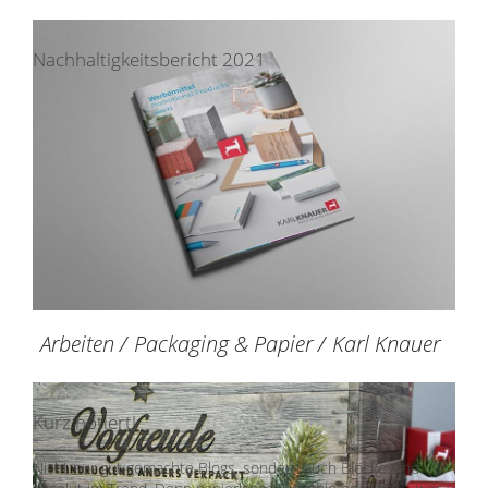
Nachhaltigkeitsbericht 2021
Arbeiten /
Packaging & Papier
/
Karl Knauer
Kurz notiert!
Nicht nur gut gemachte Blogs, sondern auch Blöcke sind