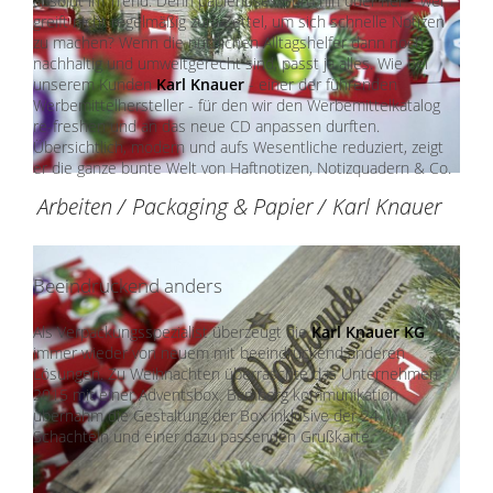
absolut im Trend. Denn papierloses Büro hin oder her – wer
greift nicht regelmäßig zum Zettel, um sich schnelle Notizen
zu machen? Wenn die nützlichen Alltagshelfer dann noch
nachhaltig und umweltgerecht sind, passt ja alles. Wie bei
unserem Kunden
Karl Knauer
- einer der führenden
Werbemittelhersteller - für den wir den Werbemittelkatalog
re-freshen und an das neue CD anpassen durften.
Übersichtlich, modern und aufs Wesentliche reduziert, zeigt
er die ganze bunte Welt von Haftnotizen, Notizquadern & Co.
Arbeiten
/
Packaging & Papier
/
Karl Knauer
Beeindruckend anders
Als Verpackungsspezialist überzeugt die
Karl Knauer KG
immer wieder von neuem mit beeindruckend anderen
Lösungen. Zu Weihnachten überraschte das Unternehmen
2015 mit einer Adventsbox. Bamberg kommunikation
übernahm die Gestaltung der Box inklusive der 24
Schachteln und einer dazu passenden Grußkarte.