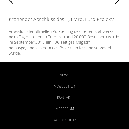
Krönender Abschluss des 1,3 Mrd. Euro-Projekts
Anlässlich der offiziellen Vorstellung des neuen Kraftwerks
beim Tag der offenen Türe mit rund 20.000 Besuchern wurde
im September 2015 ein 136-seitiges Magazin
herausgegeben, in dem das Projekt umfassend vorgestellt
wurde.
Die Konzeption, Gestaltung und Umsetzung des Magazins
wurde von BAMBERG kommunikation gestemmt. Wir freuen
uns, die gute langjährige Zusammenarbeit auch über dieses
NEWS
Projekt hinaus fortsetzen zu dürfen.
NEWSLETTER
KONTAKT
IMPRESSUM
DATENSCHUTZ