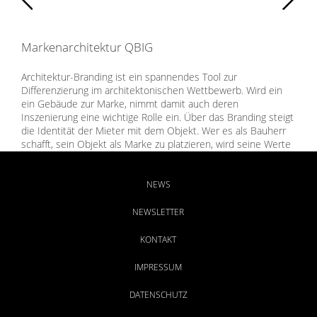
Markenarchitektur QBIG
Architektur-Branding ist ein spannendes Tool zur
Differenzierung im architektonischen Wettbewerb. Wird ein
ein Gebäude zur Marke, nimmt damit auch deren
Inszenierung eine wichtige Rolle ein. Über das Branding steigt
die Identität der Mieter mit dem Objekt. Wer es als Bauherr
schafft, sein Objekt als Marke zu platzieren, wird seine Werte
steigern können. Die Agentur für Markenführung BAMBERG
entwickelte Naming und Corporate Design des
außergewöhnlichen Business Building-Ensembles in
NEWS
Heilbronn.
NEWSLETTER
KONTAKT
IMPRESSUM
DATENSCHUTZ