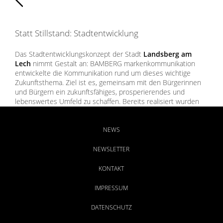
Statt Stillstand: Stadtentwicklung
Das Stadtentwicklungskonzept der Stadt
Landsberg am
Lech
nimmt Gestalt an: BAMBERG markenkommunikation
entwickelte die Kommunikation rund um dieses wichtige
Zukunftsthema. Ziel ist es, gemeinsam mit den Bürgerinnen
und Bürgern ein zukunftsfähiges, prosperierendes und
lebenswertes Umfeld zu schaffen. Bereits realisiert wurden
das facettenreiche Logo der Kampagne „Zukunft am Lech“,
die Informationsbroschüre „Morgen fängt heute an“ sowie die
Veranstaltungsausstattung.
NEWS
NEWSLETTER
KONTAKT
IMPRESSUM
DATENSCHUTZ