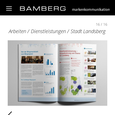
16 / 16
Arbeiten
/
Dienstleistungen
/
Stadt Landsberg
Zurück