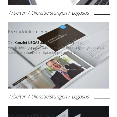
Arbeiten
/
Dienstleistungen
/
Legasus
PS-stark informieren
Die
Kanzlei LEGASUS
ist u.a. spezialisiert auf
Versicherungsrecht. Das komplexe Beratungsangebot wird in
klarer, verständlicher Sprache präsentiert.
Arbeiten
/
Dienstleistungen
/
Legasus
Exzellenz im Wirtschaftsrecht