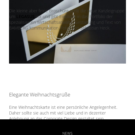
Die kleine aber feine Broschüre stellt die neue Kanzleigruppe
um
LEGASUS
vor und gibt Einblicke in das Portfolio der
spezialisierten Wirtschaftsanwälte. Gestaltung und Text von
BAMBERG kommunikation. Fotos von Sebastian Heck.
Elegante Weihnachtsgrüße
Eine Weihnachtskarte ist eine persönliche Angelegenheit.
Daher sollte sie auch mit viel Liebe und in dezenter
Anlehnung an das Corporate Design gestaltet sein.
NEWS