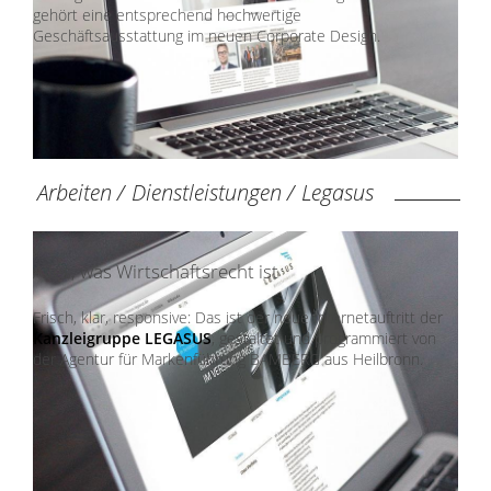
gehört eine entsprechend hochwertige
Geschäftsausstattung im neuen Corporate Design.
Arbeiten
/
Dienstleistungen
/
Legasus
Alles, was Wirtschaftsrecht ist
Frisch, klar, responsive: Das ist der neue Internetauftritt der
Kanzleigruppe LEGASUS
, gestaltet und programmiert von
der Agentur für Markenführung BAMBERG aus Heilbronn.