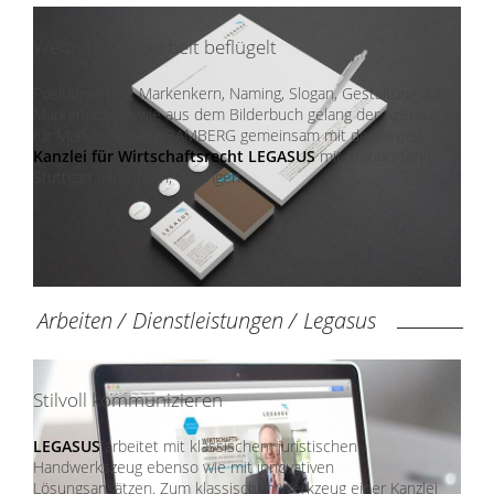
Wenn Markenarbeit beflügelt
Positionierung, Markenkern, Naming, Slogan, Gestaltung: Ein
Markenprojekt wie aus dem Bilderbuch gelang der Agentur
für Markenführung BAMBERG gemeinsam mit der neuen
Kanzlei für Wirtschaftsrecht LEGASUS
mit Standorten in
Stuttgart, Heilbronn, Öhringen.
Arbeiten
/
Dienstleistungen
/
Legasus
Stilvoll kommunizieren
LEGASUS
arbeitet mit klassischem juristischen
Handwerkszeug ebenso wie mit innovativen
Lösungsansätzen. Zum klassischen Werkzeug einer Kanzlei