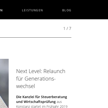
EN
LEISTUNGEN
BLOG
1 / 7
Next Level: Relaunch
für Generations-
wechsel
Die Kanzlei für Steuerberatung
und Wirtschaftsprüfung
aus
Konstanz startet im Frühjahr 2019