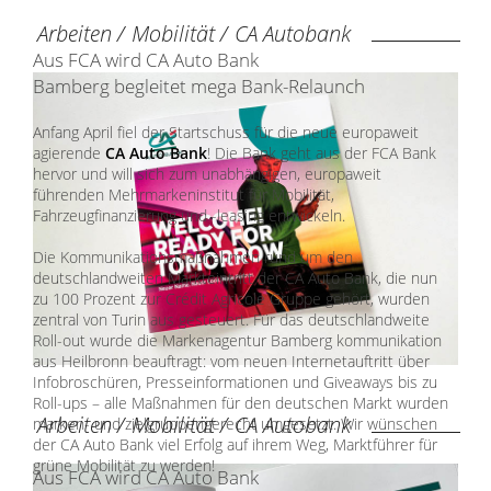
Arbeiten
/
Mobilität
/
CA Autobank
Aus FCA wird CA Auto Bank
Bamberg begleitet mega Bank-Relaunch
Anfang April fiel der Startschuss für die neue europaweit
agierende
CA Auto Bank
! Die Bank geht aus der FCA Bank
hervor und will sich zum unabhängigen, europaweit
führenden Mehrmarkeninstitut für Mobilität,
Fahrzeugfinanzierung und -leasing entwickeln.
Die Kommunikationsmaßnahmen rund um den
deutschlandweiten Markteintritt der CA Auto Bank, die nun
zu 100 Prozent zur Crédit Agricole Gruppe gehört, wurden
zentral von Turin aus gesteuert. Für das deutschlandweite
Roll-out wurde die Markenagentur Bamberg kommunikation
aus Heilbronn beauftragt: vom neuen Internetauftritt über
Infobroschüren, Presseinformationen und Giveaways bis zu
Roll-ups ­– alle Maßnahmen für den deutschen Markt wurden
Arbeiten
/
Mobilität
/
CA Autobank
marken- und zielgruppengerecht umgesetzt. Wir wünschen
der CA Auto Bank viel Erfolg auf ihrem Weg, Marktführer für
grüne Mobilität zu werden!
Aus FCA wird CA Auto Bank